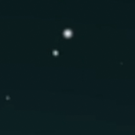
des produits naturels.
seulement. Ne pas ingérer.
porium peuvent être utilisées
el, dans l'eau du bain, quelques
iers, etc. afin d'apporter ou
ergie.s. Elles sont chargées et
but précis. Utilisez les comme
''Eau bénite''.*