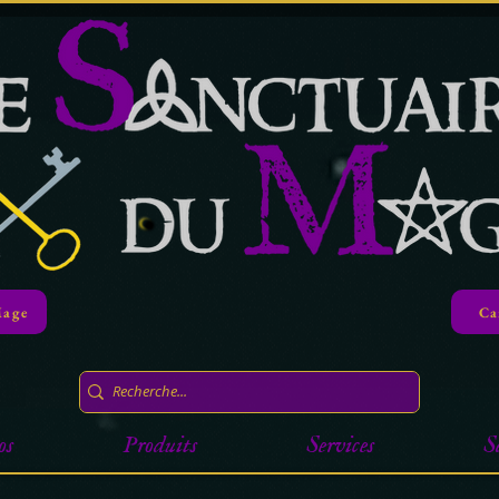
Mage
Ca
os
Produits
Services
S