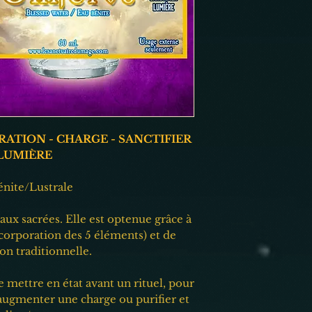
60 ml.
Fait à la main avec 
Pour usage externe 
*Les eaux Herbal Em
comme marquage ritu
gouttes dans les soul
repousser une/des én
consacrées pour un 
vous utiliseriez de l' 
ATION - CHARGE - SANCTIFIER
 LUMIÈRE
énite/Lustrale
eaux sacrées. Elle est optenue grâce à
ncorporation des 5 éléments) et de
on traditionnelle.
e mettre en état avant un rituel, pour
, augmenter une charge ou purifier et