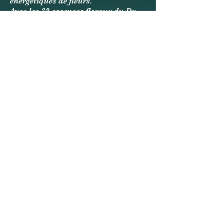
énergétiques
de fleurs.
Avec les 38 essences floraux du Dr.
Bach, nous pouvons déterminer la
ou les fleurs types (personnalité)
de la personne ainsi qu'une ou
plusieurs fleurs d'humeurs (fleur de
passage). Dans un mélange
personnalisé
aux différents états du
client, celui-ci pourra,
par lui-même,
prendre conscience de ses états
intérieurs, des ses blocages et des
ses peurs.
Réservez
Radiesthésie &
Radionique