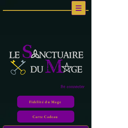
Se connecter
Fidélité du Mage
Carte Cadeau