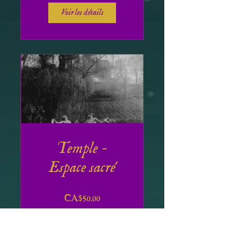
Voir les détails
Temple -
Espace sacré
CA$50.00
Voir les détails