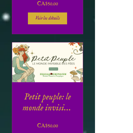
CA$50.00
Voir les détails
Petit peuple: le
monde invisible
des Fées
CA$50.00