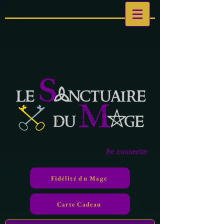
Se connecter
Fidélité du Mage
Carte Cadeau