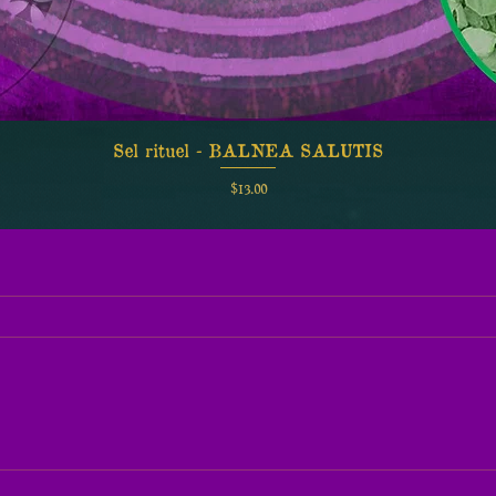
Sel rituel - BALNEA SALUTIS
Quick View
Price
$13.00