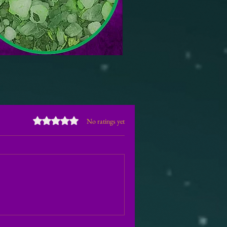
Rated 0 out of 5 stars.
No ratings yet