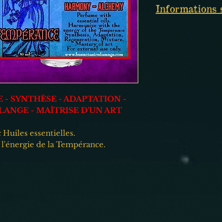
Informations 
10 ml.
Roll-on avec bille.
Faire un test de sensi
Fait à la main avec 
Pour usage externe 
 - SYNTHÈSE - ADAPTATION -
ANGE - MAÎTRISE D'UN ART
Huiles essentielles.
l'énergie de la Tempérance.