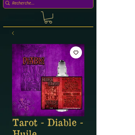
Tarot - Diable -
Huile