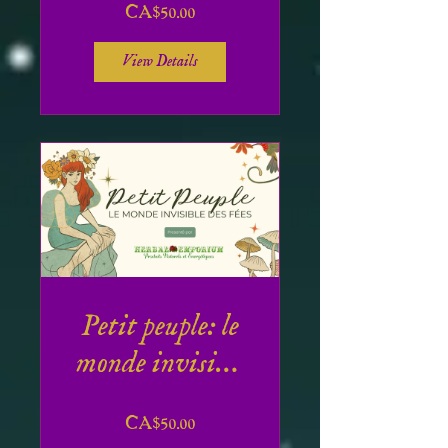
CA$50.00
View Details
Petit peuple: le
monde invisible
des Fées
CA$50.00