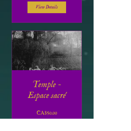
View Details
Temple -
Espace sacré
CA$50.00
View Details