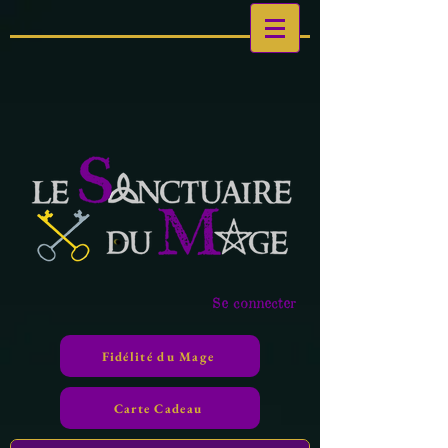
Se connecter
Fidélité du Mage
Carte Cadeau