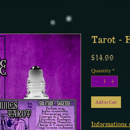
Tarot - 
Price
$14.99
Quantity
*
Add to Cart
Informations 