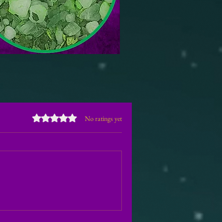
Rated 0 out of 5 stars.
No ratings yet