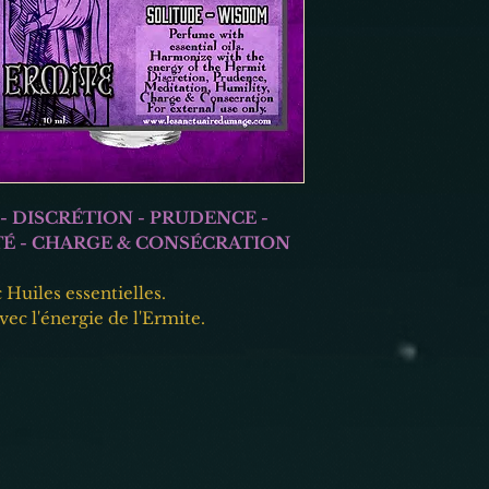
10 ml.
Roll-on avec bille.
Faire un test de sensi
Fait à la main avec 
Pour usage externe 
- DISCRÉTION - PRUDENCE -
TÉ - CHARGE & CONSÉCRATION
Huiles essentielles.
ec l'énergie de l'Ermite.