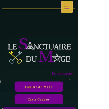
Se connecter
Fidélité du Mage
Carte Cadeau