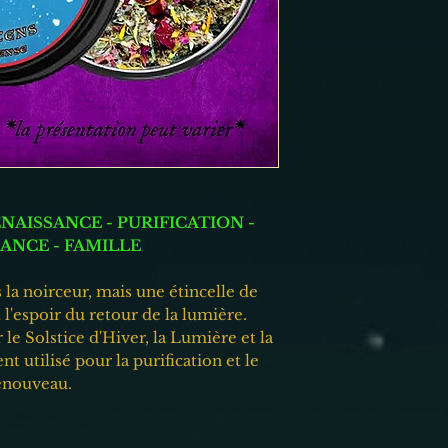
Mettre une pincée d
incandescent. Utilis
Fait à la main avec 
Pour usage externe 
ENAISSANCE - PURIFICATION -
ANCE - FAMILLE
la noirceur, mais une étincelle de
 l'espoir du retour de la lumière.
le Solstice d'Hiver, la Lumière et la
t utilisé pour la purification et le
enouveau.