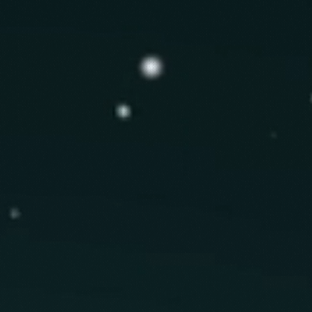
'encens sur un charbon
er dans une pièce bien aérée.
des produits naturels.
seulement. Ne pas ingérer.