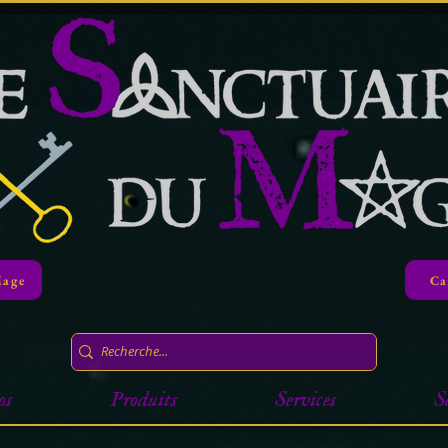
Mage
Ca
os
Produits
Services
S