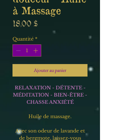
à Massage
Prix
18,00 $
Quantité
*
Ajouter au panier
RELAXATION - DÉTENTE -
MÉDITATION - BIEN-ÊTRE -
CHASSE ANXIÉTÉ
Huile de massage.
Avec son odeur de lavande et
de bergmote, laissez-vous