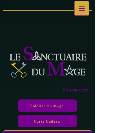
Se connecter
Fidélité du Mage
Carte Cadeau