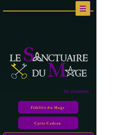
Se connecter
Fidélité du Mage
Carte Cadeau