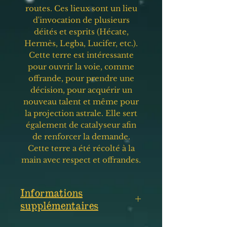
routes. Ces lieux sont un lieu
d'invocation de plusieurs
déités et esprits (Hécate,
Hermès, Legba, Lucifer, etc.).
Cette terre est intéressante
pour ouvrir la voie, comme
offrande, pour prendre une
décision, pour acquérir un
nouveau talent et même pour
la projection astrale. Elle sert
également de catalyseur afin
de renforcer la demande.
Cette terre a été récolté à la
main avec respect et offrandes.
Informations
supplémentaires
100g.