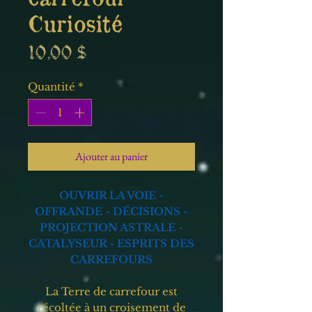
Curiosité
Prix
10,00 $
Quantité
*
Ajouter au panier
OUVRIR LA VOIE -
OFFRANDE - DÉCISIONS -
PROJECTION ASTRALE -
CATALYSEUR - ESPRITS DES
CARREFOURS
La Terre de carrefour est
récoltée à un croisement de