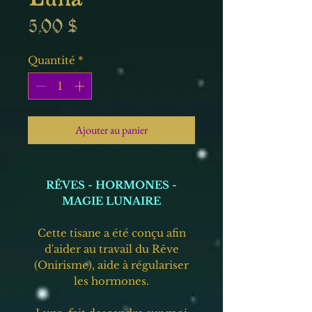
Prix
5,00 $
Quantité
*
Ajouter au panier
RÊVES - HORMONES -
MAGIE LUNAIRE
Cette tisane a été conçu afin
d'aider au travail du Rêve
(Onirisme), aide à régulariser
les hormones.