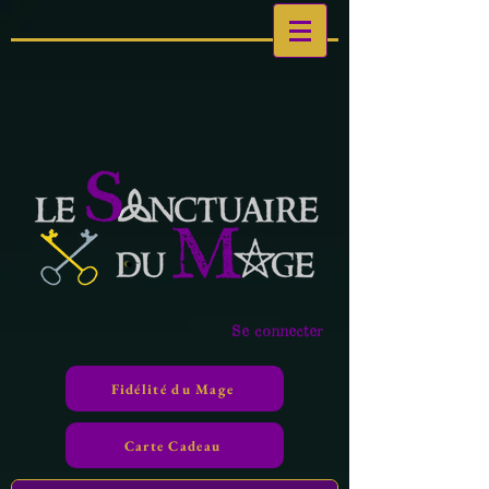
Se connecter
Fidélité du Mage
Carte Cadeau