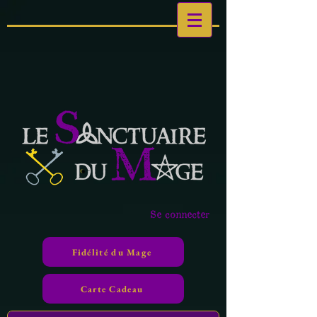
Se connecter
Fidélité du Mage
Carte Cadeau