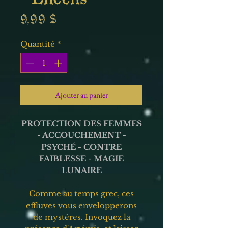
Prix
9,99 $
Quantité
*
Ajouter au panier
PROTECTION DES FEMMES
- ACCOUCHEMENT -
PSYCHÉ - CONTRE
FAIBLESSE - MAGIE
LUNAIRE
Comme au temps grec, ces
effluves vous envelopperons
de mystères. Invoquez la