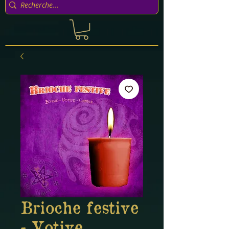
Brioche festive
- Votive