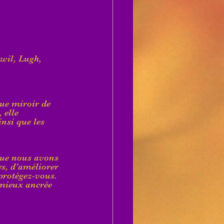
wil, Lugh, 
que miroir de 
 elle 
nsi que les 
que nous avons 
es, d’améliorer 
protégez-vous. 
 mieux ancrée 