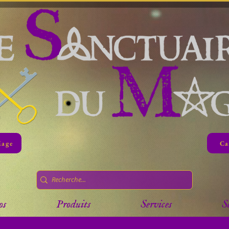
Mage
Ca
os
Produits
Services
S