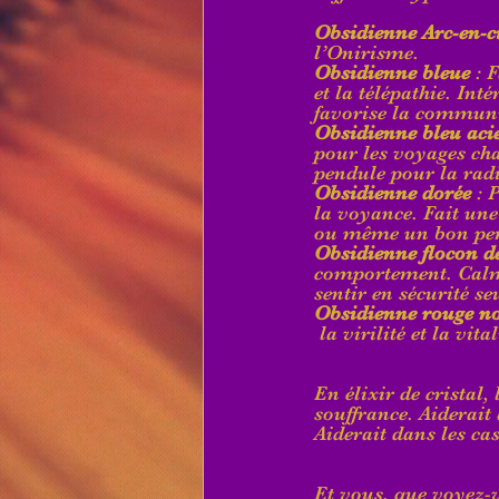
Obsidienne Arc-en-c
l’Onirisme.
Obsidienne bleue
 : 
et la télépathie. Int
favorise la communi
Obsidienne bleu aci
pour les voyages ch
pendule pour la radi
Obsidienne dorée
 : 
la voyance. Fait une
ou même un bon pe
Obsidienne flocon d
comportement. Calma
sentir en sécurité se
Obsidienne rouge no
 la virilité et la vital
En élixir de cristal
souffrance. Aiderait
Aiderait dans les ca
Et vous, que voyez-