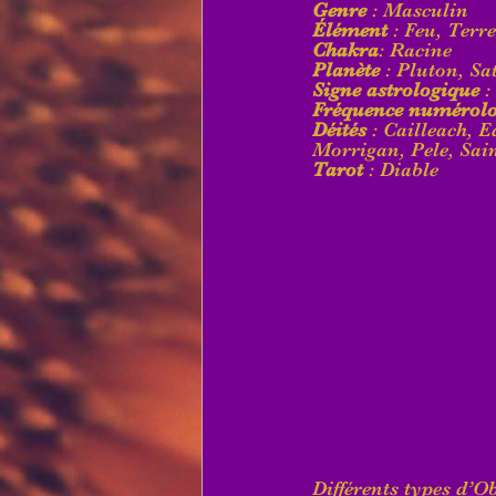
Genre
 : Masculin
Élément
 : Feu, Terre
Chakra
: Racine
Planète
 : Pluton, Sa
Signe astrologique
 
Fréquence numérolo
Déités
 : Cailleach, 
Morrigan, Pele, Sain
Tarot
 : Diable
Différents types d’O