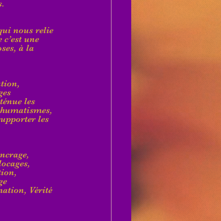
s.
qui nous relie 
 c’est une 
ses, à la 
tion, 
ges 
ténue les 
 rhumatismes, 
supporter les 
Ancrage, 
locages, 
ion, 
ge 
ation, Vérité