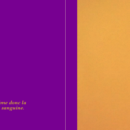
alme donc la 
n sanguine. 