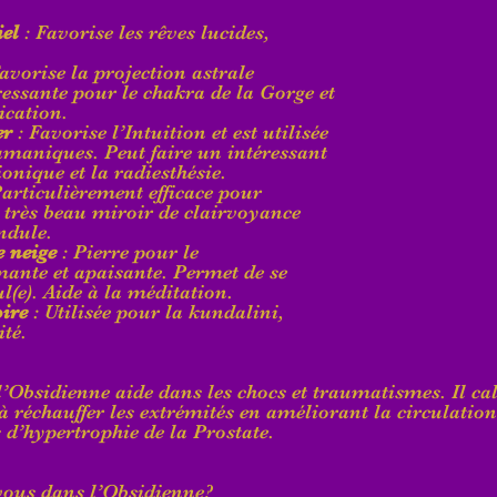
iel
 : Favorise les rêves lucides, 
Favorise la projection astrale 
éressante pour le chakra de la Gorge et 
cation.
er
 : Favorise l’Intuition et est utilisée 
amaniques. Peut faire un intéressant 
onique et la radiesthésie.
Particulièrement efficace pour 
 très beau miroir de clairvoyance 
ndule.
e neige
 : Pierre pour le 
nte et apaisante. Permet de se 
ul(e). Aide à la méditation.
ire
 : Utilisée pour la kundalini,
ité.
, l’Obsidienne aide dans les chocs et traumatismes. Il c
 à réchauffer les extrémités en améliorant la circulatio
s d’hypertrophie de la Prostate.
vous dans l’Obsidienne?