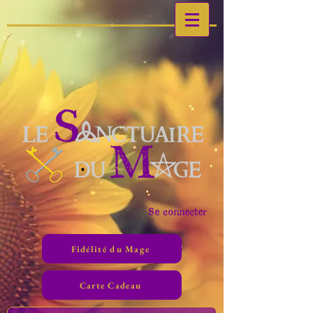
Se connecter
Fidélité du Mage
Carte Cadeau