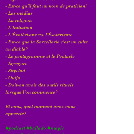
- Est-ce qu'il faut un nom de praticien?
- Les médias 
- La religion
- L'Initiation
- L'Éxotérisme vs. l'Ésotérisme
- Est-ce que la Sorcellerie c'est un culte 
au diable?
- Le pentagramme et le Pentacle
- Égrégore
- Skyclad
- Ouija
- Doit-on avoir des outils rituels 
lorsque l'on commence?
Et vous, quel moment avez-vous 
apprécié?
#podcast
#ballado
#magie