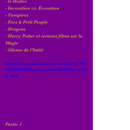
- le Hodoo
- Invocation vs. Évocation
- Vampires
- Fées & Petit Peuple
- Dragons
- Harry Potter et certains films sur la 
Magie
- Silence de l'Initié
https://video.wixstatic.com/video/0ea98f_900f
70a510994960bae85a23dc0aac6d/1080p/mp4/fi
le.mp4
Partie 3 