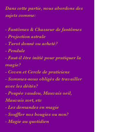
Dans cette partie, nous abordons des 
sujets comme:
- Fantômes & Chasseur de fantômes
- Projection astrale
- Tarot donné ou acheté?
- Pendule
- Faut-il être initié pour pratiquer la 
magie?
- Coven et Cercle de praticiens
- Sommes-nous obligés de travailler 
avec les déités?
- Poupée vaudou, Mauvais oeil, 
Mauvais sort, etc
- Les demandes en magie
- Souffler nos bougies ou non?
- Magie au quotidien