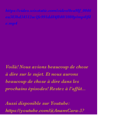
https://video.wixstatic.com/video/0ea98f_0046
ea383bd34512ac1fe991dd84f840/1080p/mp4/fil
e.mp4
Voilà! Nous avions beaucoup de chose 
à dire sur le sujet. Et nous aurons 
beaucoup de chose à dire dans les 
prochains épisodes! Restez à l'affût...
Aussi disponible sur Youtube: 
https://youtube.com/@AnamCara-3?
si=4MlUDz4U29Kxy3iL
podcast
magie
mythes
Podcast