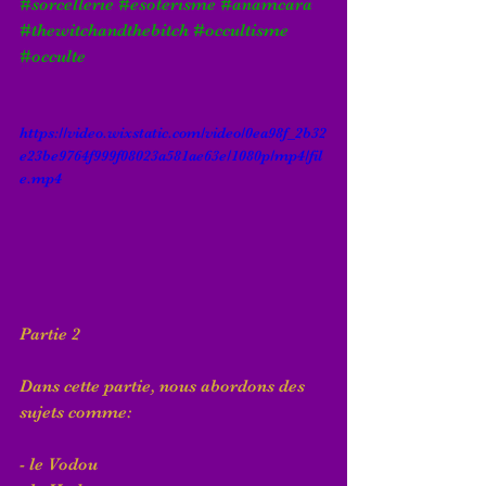
#sorcellerie
#esoterisme
#anamcara
#thewitchandthebitch
#occultisme
#occulte
https://video.wixstatic.com/video/0ea98f_2b32
e23be9764f999f08023a581ae63e/1080p/mp4/fil
e.mp4
Partie 2 
Dans cette partie, nous abordons des 
sujets comme:
- le Vodou