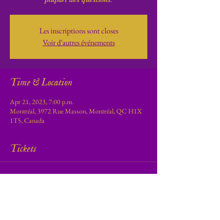
Les inscriptions sont closes
Voir d'autres événements
Time & Location
Apr 21, 2023, 7:00 p.m.
Montréal, 3972 Rue Masson, Montréal, QC H1X
1T5, Canada
Tickets
Sale ended
Ticket type
Cours & Ateliers