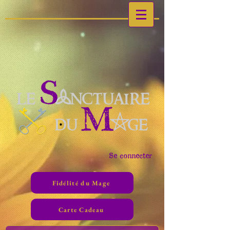
Se connecter
Fidélité du Mage
Carte Cadeau