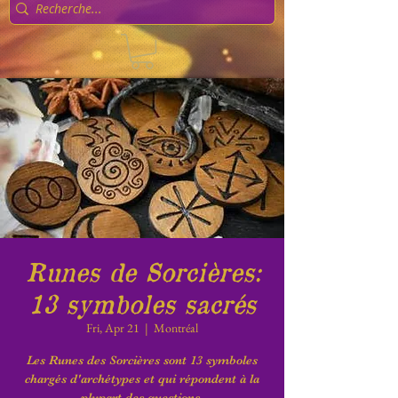
Runes de Sorcières:
13 symboles sacrés
Fri, Apr 21
  |  
Montréal
Les Runes des Sorcières sont 13 symboles
chargés d'archétypes et qui répondent à la
plupart des questions.