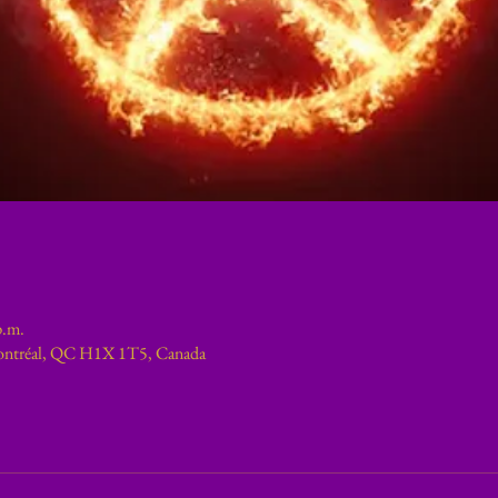
p.m.
ontréal, QC H1X 1T5, Canada