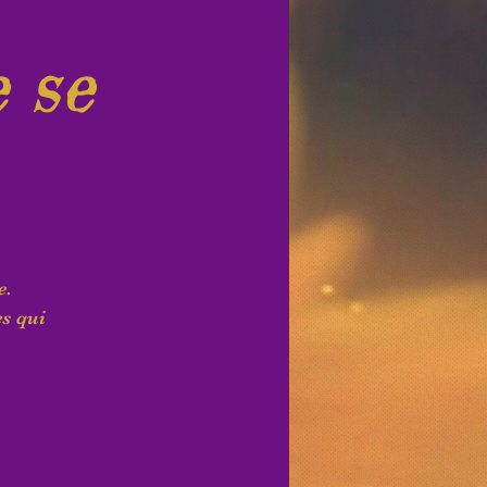
e se
e.
es qui