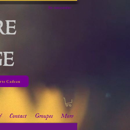
Se connecter
rte Cadeau
é
Contact
Groupes
More