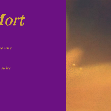
Mort
ue une
 suite