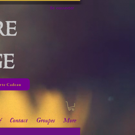
Se connecter
rte Cadeau
é
Contact
Groupes
More