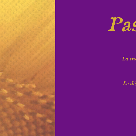
Pas
La mo
Le dé