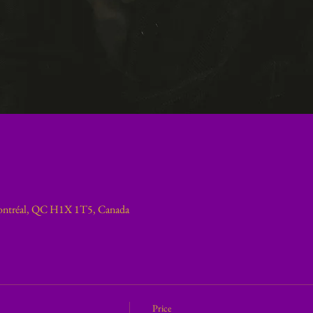
ontréal, QC H1X 1T5, Canada
Price