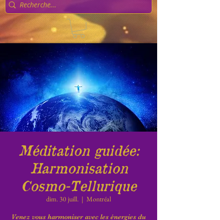
Méditation guidée:
Harmonisation
Cosmo-Tellurique
dim. 30 juill.
  |  
Montréal
Venez vous harmoniser avec les énergies du