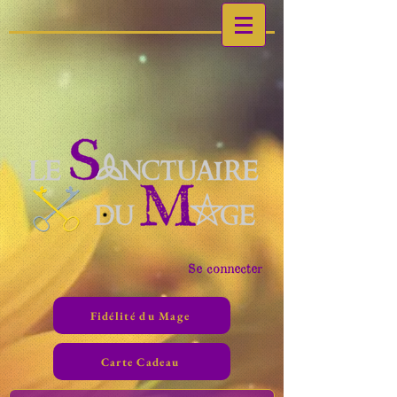
Se connecter
Fidélité du Mage
Carte Cadeau