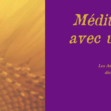
Médit
avec 
Les An
déc