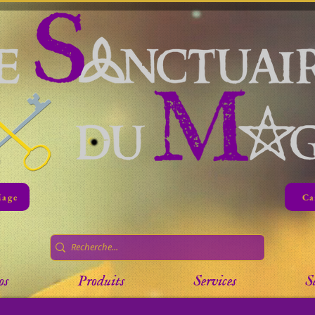
Mage
Ca
os
Produits
Services
S