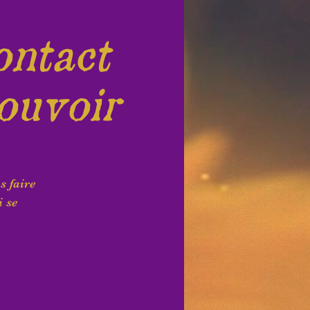
ontact
ouvoir
s faire
i se