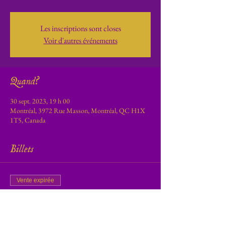
Les inscriptions sont closes
Voir d'autres événements
Quand?
30 sept. 2023, 19 h 00
Montréal, 3972 Rue Masson, Montréal, QC H1X
1T5, Canada
Billets
Vente expirée
Type de billet
Luna Magika