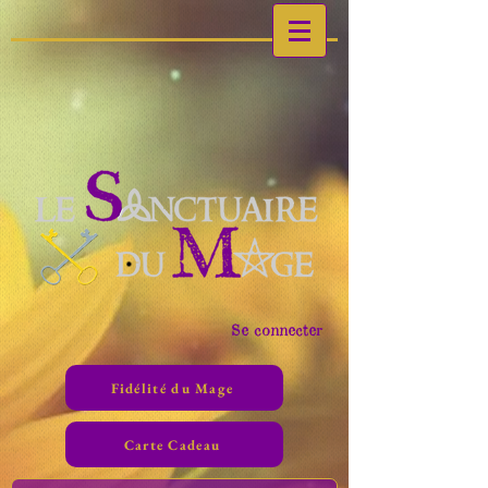
Se connecter
Fidélité du Mage
Carte Cadeau