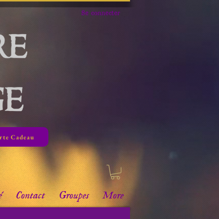
Se connecter
rte Cadeau
é
Contact
Groupes
More