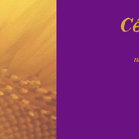
Cé
He