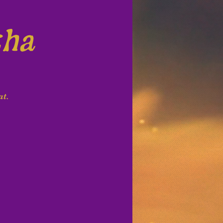
tha
at.