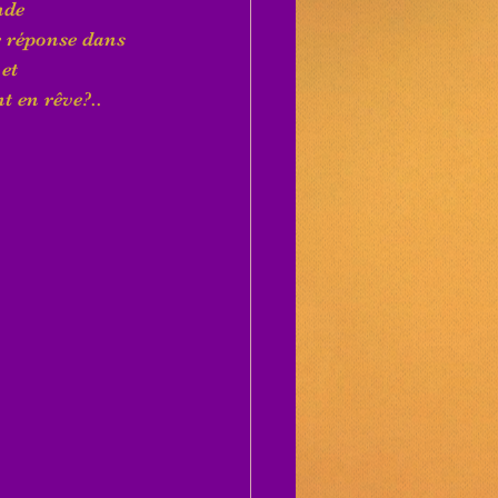
nde 
e réponse dans 
et 
t en rêve?..