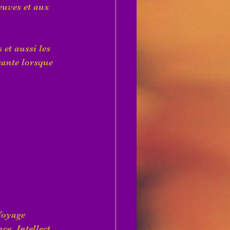
euves et aux 
 et aussi les 
sante lorsque 
Voyage 
e, Intellect, 