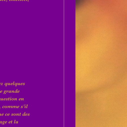
ez quelques 
e grande 
question en 
, comme s’il 
e ce sont des 
ge et la 