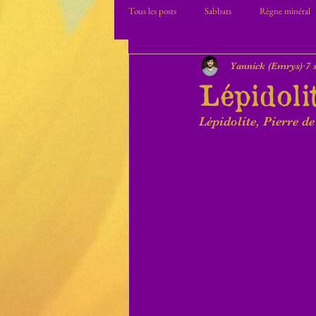
Tous les posts
Sabbats
Règne minéral
Yannick (Emrys)
7 
Lépidoli
Lépidolite, Pierre de