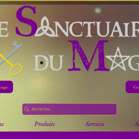
Mage
Ca
os
Produits
Services
S