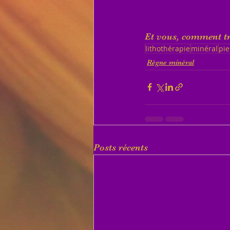
Et vous, comment tr
lithothérapie
minéral
pie
Règne minéral
Posts récents