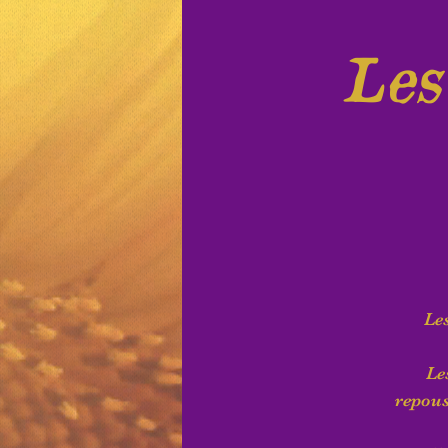
Les
Les
Le
repous