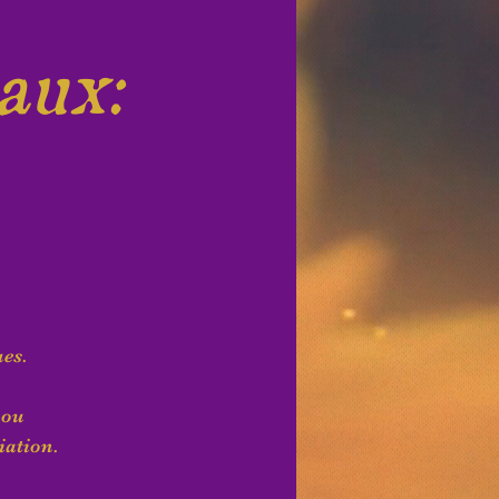
aux:
ues.
 ou
iation.