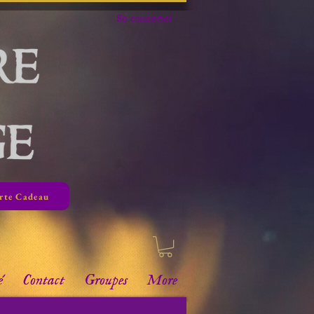
Se connecter
rte Cadeau
é
Contact
Groupes
More